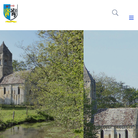
Découvrir
Thaon
Vie
Municipale
ENVIRONNEMENT
Vie
Pratique
Actualité
&
Agenda
Espace