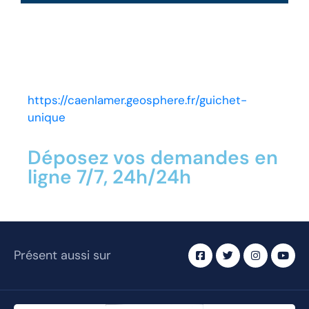
https://caenlamer.geosphere.fr/guichet-
unique
Déposez vos demandes en
ligne 7/7, 24h/24h
Présent aussi sur