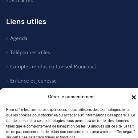
Actualités
Liens utiles
Agenda
Téléphones utiles
Comptes rendus du Conseil Municipal
Enfance et jeunesse
ENVIRONNEMENT
Gérer le consentement
Pour offrir les meilleures expériences, nous utilisons des technologies telles
que les cookies pour stocker et/ou accéder aux informations des appareils. Le
fait de consentir à ces technologies nous permettra de traiter des données
telles que le comportement de navigation ou les ID uniques sur ce site. Le fait
Mairie de Thaon© 2026
de ne pas consentir ou de retirer son consentement peut avoir un effet négatif
sur certaines caractéristiques et fonctions.