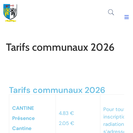
Découvrir
Thaon
Tarifs communaux 2026
Vie
Municipale
ENVIRONNEMENT
Vie
Tarifs communaux 2026
Pratique
Actualité
CANTINE
&
Pour toute
4.83 €
Agenda
inscription 
Présence
2.05 €
radiation
Cantine
Espace
s’adresser à 