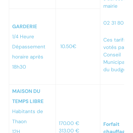
D’administrés
mairie
02 31 80 01
GARDERIE
1/4 Heure
Ces tarifs s
10.50€
Dépassement
votés par le
Conseil
horaire après
Municipal lo
18h30
du budget
MAISON DU
TEMPS LIBRE
Habitants de
Thaon
170.00 €
Forfait
313.00 €
12H
chauffage :