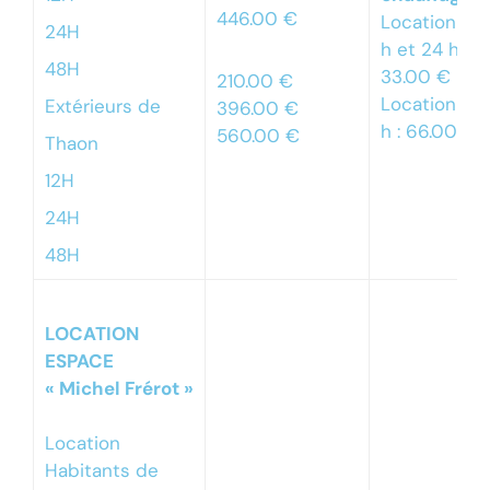
446.00 €
Location de 
24H
h et 24 h :
48H
33.00 €
210.00 €
Location de
Extérieurs de
396.00 €
h : 66.00 €
560.00 €
Thaon
12H
24H
48H
LOCATION
ESPACE
« Michel Frérot »
Location
Habitants de