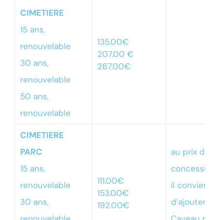
CIMETIERE
15 ans,
135.00€
renouvelable
207.00 €
30 ans,
267.00€
renouvelable
50 ans,
renouvelable
CIMETIERE
PARC
au prix de la
15 ans,
concession
111.00€
renouvelable
il conviendr
153.00€
30 ans,
d’ajouter :
192.00€
renouvelable
Caveau pou