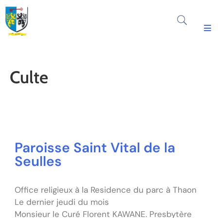
Découvrir
Thaon
Culte
Vie
Municipale
ENVIRONNEMENT
Vie
Paroisse Saint Vital de la
Pratique
Seulles
Actualité
&
Agenda
Office religieux à la Residence du parc à Thaon
Le dernier jeudi du mois
Espace
Monsieur le Curé Florent KAWANE. Presbytère